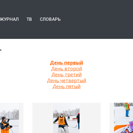
ЖУРНАЛ
ТВ
СЛОВАРЬ
т
День первый
День второй
День третий
День четвертый
День пятый